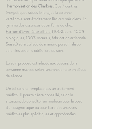
l'
harmonisation des Charkras.
Ces 7 centres
énergétiques situés le long de la colonne
vertébrale sont
étroitement liés aux méridiens. La
gamme des essences et parfums de chez
Parfum d'Éveil | Site officiel
(100% purs , 100%
biologiques, 100% naturels, fabrication artisanale
Suisse)
sera utilisée de manière personnalisée
selon les besoins ciblés lors du soin.
Le soin proposé est adapté aux besoins de la
personne massée selon l'anamnèse faite en début
de séance.
Un tel soin ne remplace pas un traitement
médical. Il pourrait être conseillé, selon la
situation, de consulter un médecin pour la pose
d'un diagnostique ou pour faire des analyses
médicales plus spécifiques et approfondies.