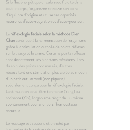
Si le flux énergétique circule avec fluidité dans
tout le corps, l'organisme retrouve son point
d’équilibre d’origine et utilise ses capacités
naturelles d’auto-régulation et d’auto-guérison.
La
réflexologie faciale selon la méthode Dien
Chan
contribue à la harmonisation de l'organisme
grâce à la stimulation cutanée de points réflexes
sur le visage et le crâne. Certains points réflexes
sont directement liés à certains méridiens. Lors
du soin, des points sont massés, d'autres
nécessitent une stimulation plus ciblée au moyen
d'un petit outil arrondi (non piquant)
spécialement conçu pour la réflexologie faciale.
La stimulation peut-être tonifiante (Yang) ou
apaisante (Yin), l'organisme réagit de lui-même
spontanément pour aller vers l'homéostasie
naturelle.
Le massage est soutenu et enrichit par
l'utilisation de la parfumerie holistique qui permet