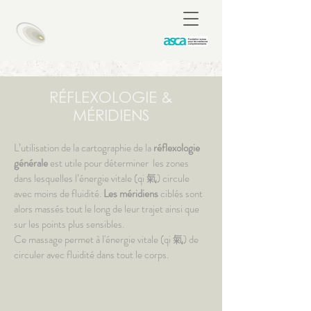
RÉFLEXOLOGIE &
MÉRIDIENS
L’utilisation de la cartographie de la
réflexologie
générale
est utile pour déterminer les zones
dans lesquelles l’énergie vitale (qi 氣) circule
avec moins de fluidité.
Les méridiens
ciblés sont
alors massés tout le long de leur trajet ainsi que
sur les points plus sensibles.
Ce massage permet à l'énergie vitale (qi 氣) de
circuler avec fluidité dans tout le corps.